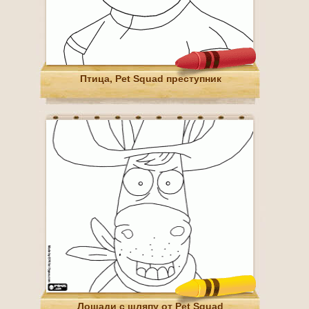
Птица, Pet Squad преступник
Лошади с шляпу от Pet Squad