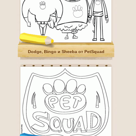
Dodge, Bingo и Sheeba от PetSquad