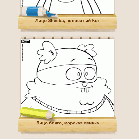
Лицо Sheeba, полосатый Кот
Лицо бинго, морская свинка