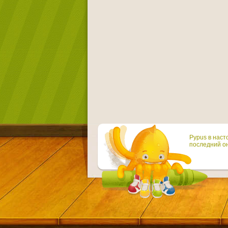
Pypus в наст
последний он