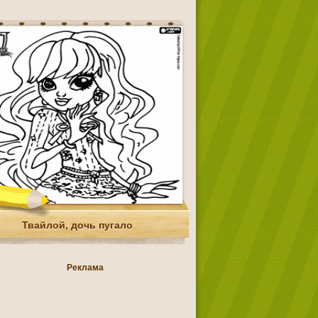
Твайлой, дочь пугало
Реклама