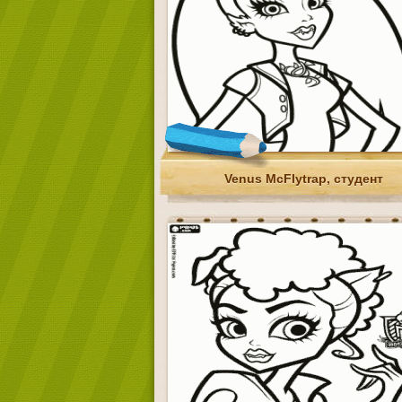
Venus McFlytrap, студент