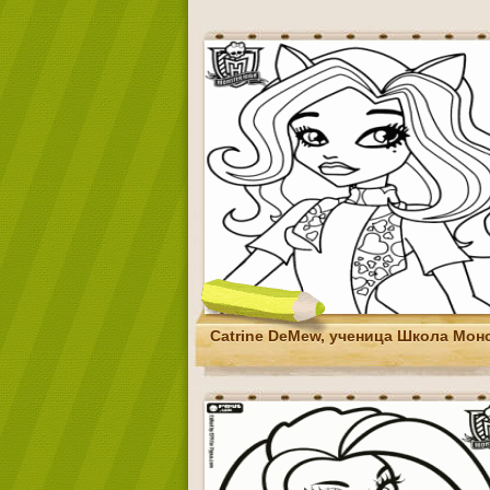
Catrine DeMew, ученица Школа Мон