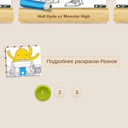
Holt Hyde от Monster High
Подробнее
раскраски Разное
1
2
3