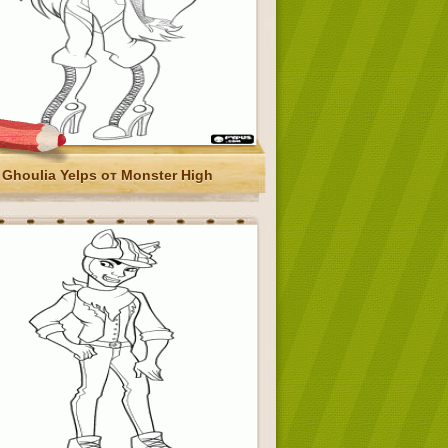
Ghoulia Yelps от Monster High