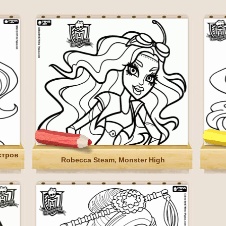
стров
Robecca Steam, Monster High