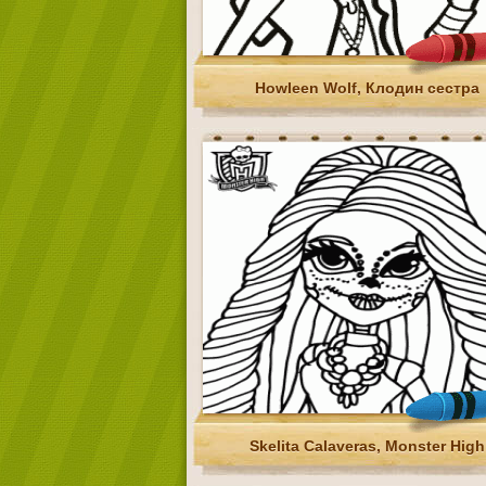
Howleen Wolf, Клодин сестра
Skelita Calaveras, Monster High