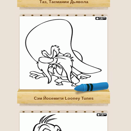
Таз, Тасмании Дьявола
Сэм Йосемити Looney Tunes