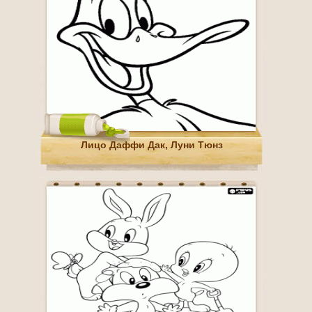
Лицо Даффи Дак, Луни Тюнз