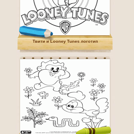
Твити и Looney Tunes логотип