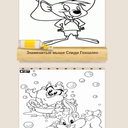
Знаменитые мыши Спиди Гонзалес