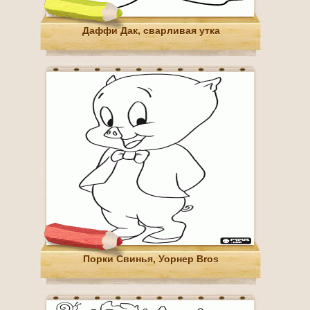
Даффи Дак, сварливая утка
Порки Свинья, Уорнер Bros