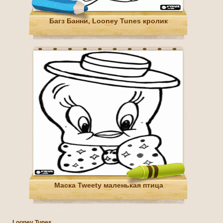
Багз Банни, Looney Tunes кролик
Маска Tweety маленькая птица
Looney Tunes