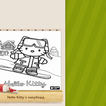
Hello Kitty с сноуборд