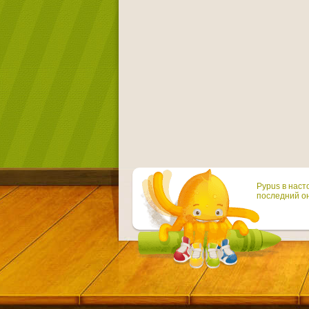
Pypus в наст
последний он