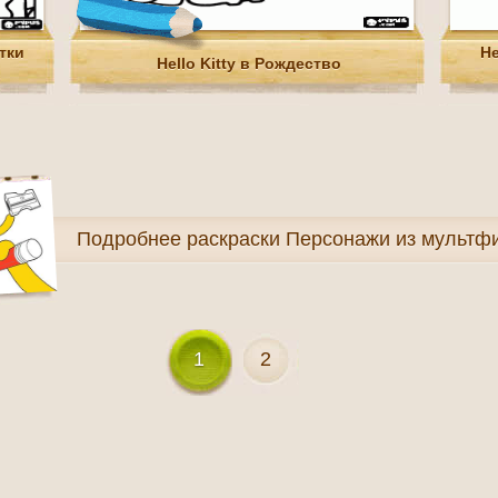
тки
He
Hello Kitty в Рождество
Подробнее
раскраски Персонажи из мультф
1
2