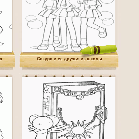
а
Сакура и ее друзья из школы