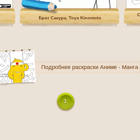
С
Брат Сакура, Toya Kinomoto
Подробнее
раскраски Аниме - Манга
1