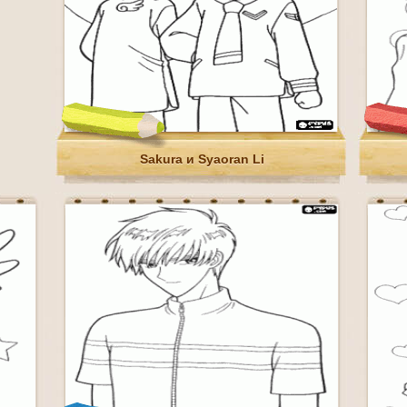
Sakura и Syaoran Li