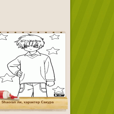
Shaoran ли, характер Сакура