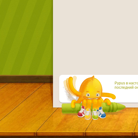
Pypus в наст
последний он