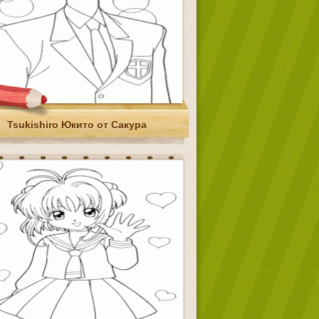
Tsukishiro Юкито от Сакура