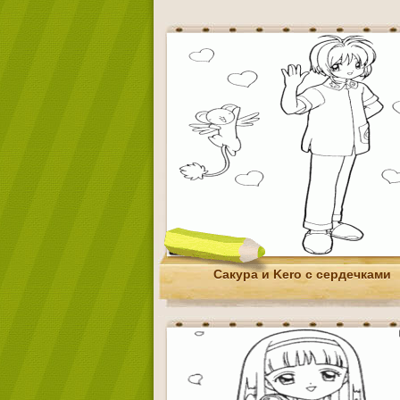
Сакура и Kero с сердечками