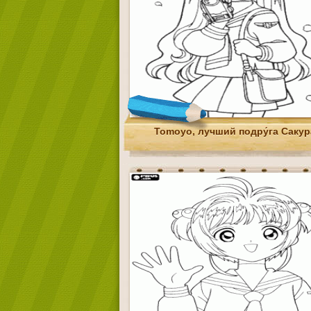
Tomoyo, лучший подру́га Сакур