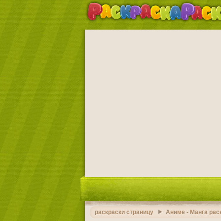
раскраски страницу
Аниме - Манга рас