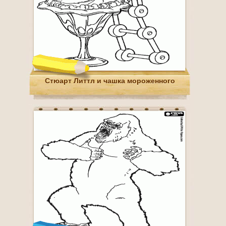
Стюарт Литтл и чашка мороженного