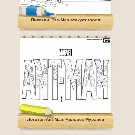
Пиксели, Pac-Man атакует город
Логотип Ant-Man, Человек-Муравей