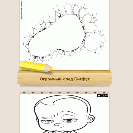
Огромный след Бигфут