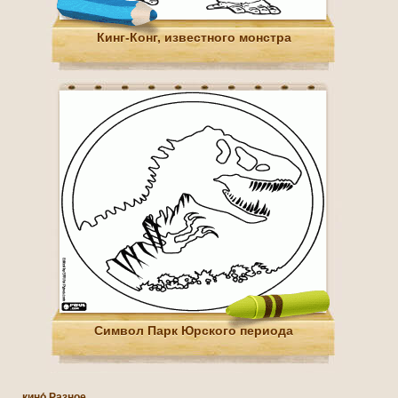
Кинг-Конг, известного монстра
Символ Парк Юрского периода
кино́ Разное