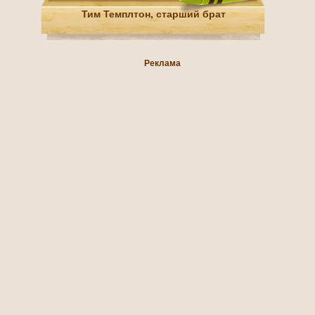
Тим Темплтон, старший брат
Реклама