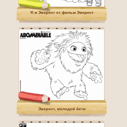
Yi и Эверест от фильм Эверест
Эверест, молодой йети