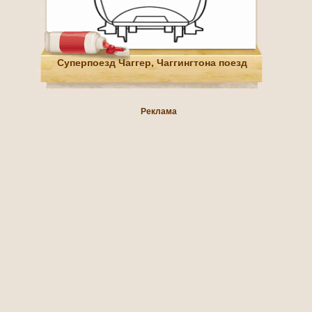
Суперпоезд Чаггер, Чаггингтона поезд
Реклама