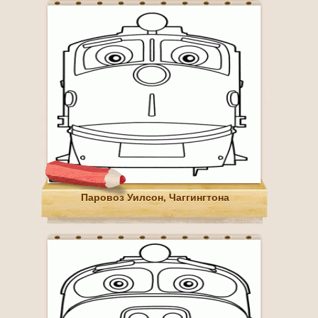
Паровоз Уилсон, Чаггингтона