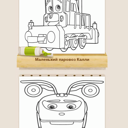
Маленький паровоз Калли