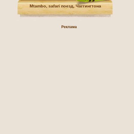
Mtambo, safari поезд, Чаггингтона
Реклама