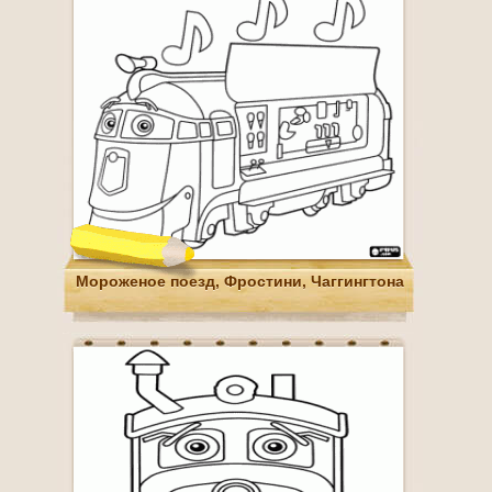
Мороженое поезд, Фростини, Чаггингтона