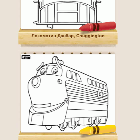
Локомотив Данбар, Chuggington