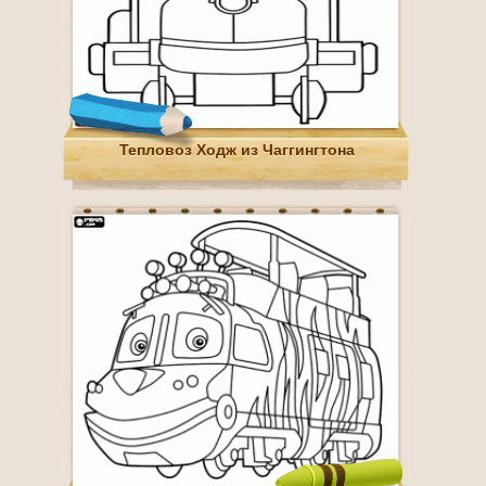
Тепловоз Ходж из Чаггингтона