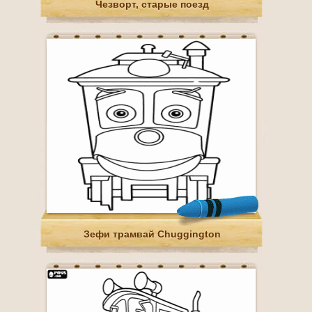
Чезворт, старые поезд
Зефи трамвай Chuggington