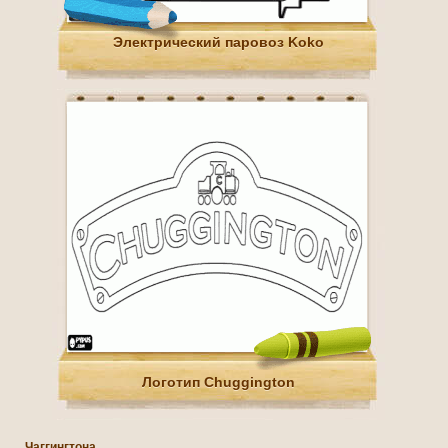
Электрический паровоз Koko
Логотип Chuggington
Чаггингтона