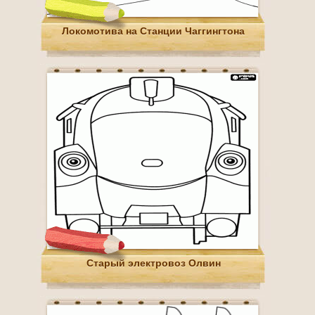
Локомотива на Станции Чаггингтона
Старый электровоз Олвин