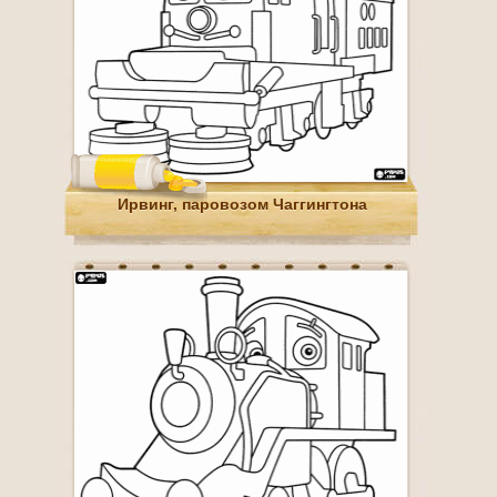
Ирвинг, паровозом Чаггингтона