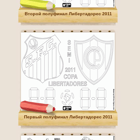
Второй полуфинал Либертадорес 2011
Первый полуфинал Либертадорес 2011