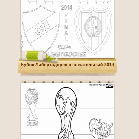
Кубок Либертадорес окончательный 2014