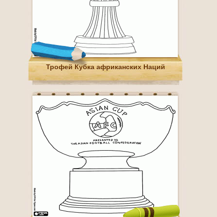
Трофей Кубка африканских Наций