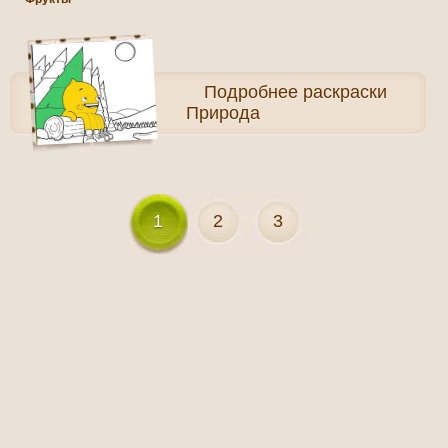
Подробнее
раскраски
Природа
1
2
3