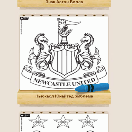
Знак Астон Вилла
Ньюкасл Юнайтед эмблема