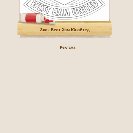
Знак Вест Хэм Юнайтед
Реклама