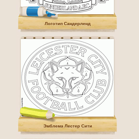
Логотип Сандерленд
Эмблема Лестер Сити