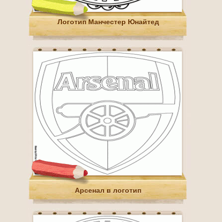
Логотип Манчестер Юнайтед
Арсенал в логотип