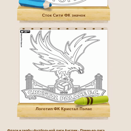
Сток Сити ФК значок
Логотип ФК Кристал Пэлас
Флаги и гербы футбольной лиги Англии - Премьер-лига