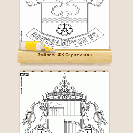
Эмблема ФК Саутгемптон