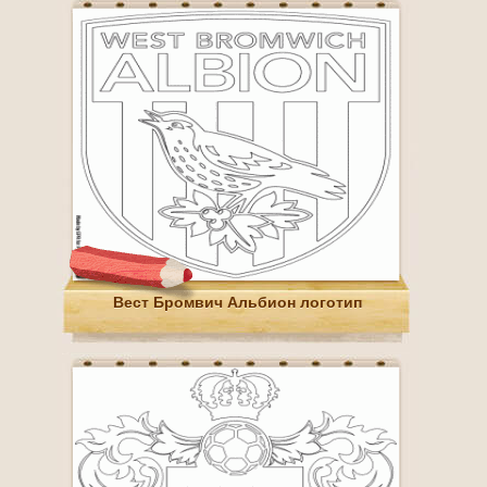
Вест Бромвич Альбион логотип