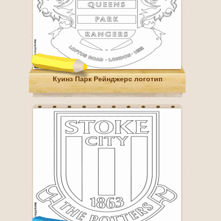
Куинз Парк Рейнджерс логотип