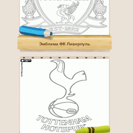
Эмблема ФК Ливерпуль