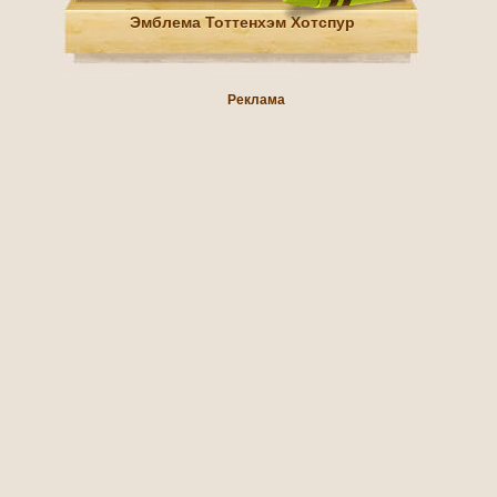
Эмблема Тоттенхэм Хотспур
Реклама