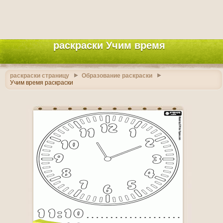
раскраски Учим время
раскраски страницу
Образование раскраски
Учим время раскраски