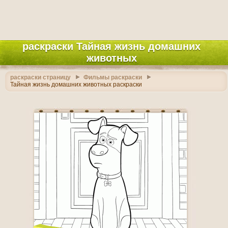
раскраски Тайная жизнь домашних
животных
раскраски страницу
Фильмы раскраски
Тайная жизнь домашних животных раскраски