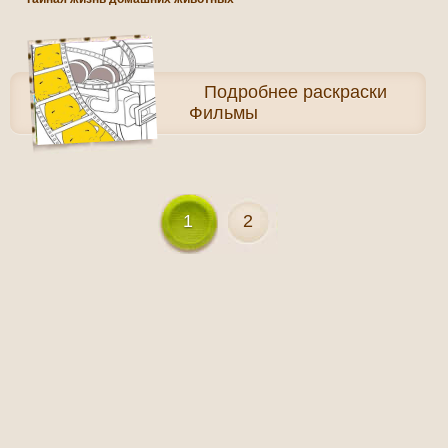
Подробнее
раскраски
Фильмы
1
2