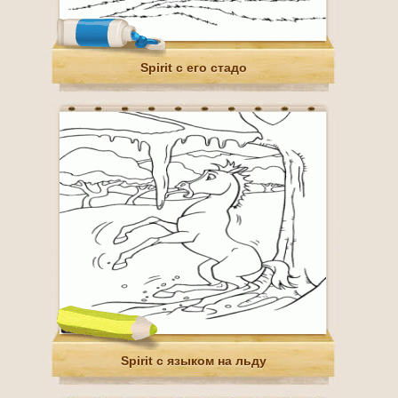
Spirit с его стадо
Spirit с языком на льду