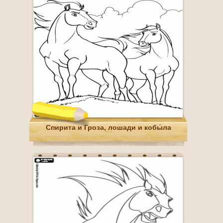
Спирита и Гроза, лошади и кобы́ла