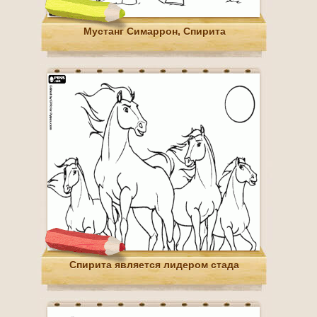
Мустанг Симаррон, Спирита
Спирита является лидером стада