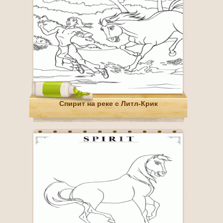
Спирит на реке с Литл-Крик