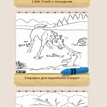
Little Creek с лошадьми
Сюрприз для жеребенок Спирит