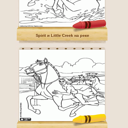
Spirit и Little Creek на реке