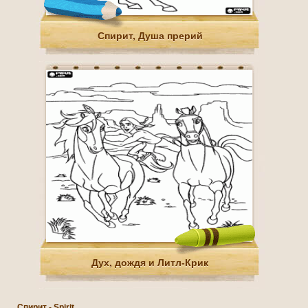
Спирит, Душа прерий
Дух, дождя и Литл-Крик
Спирит - Spirit