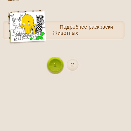
Подробнее
раскраски
Животных
1
2