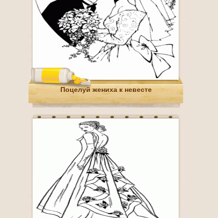
Поцелуй жениха к невесте