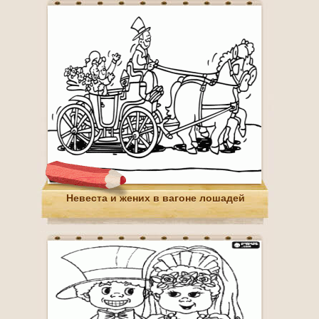
Невеста и жених в вагоне лошадей