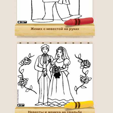
Жених с невестой на руках
Невесты и жениха на свадьбе