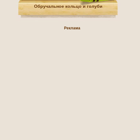
Обручальное кольцо и голуби
Реклама