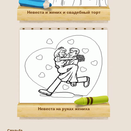
Невеста и жених и свадебный торт
Невеста на руках жениха
Свадьба