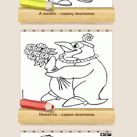
А жених - самец пингвина
Невеста - самка пингвина