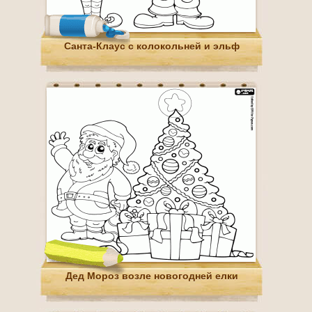
Санта-Клаус с колокольней и эльф
Дед Мороз возле новогодней елки