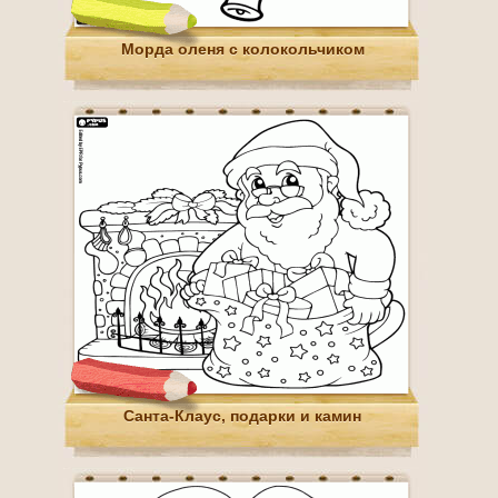
Морда оленя с колокольчиком
Санта-Клаус, подарки и камин