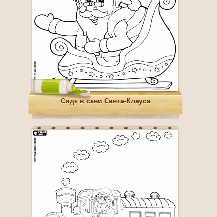
Сидя в сани Санта-Клауса