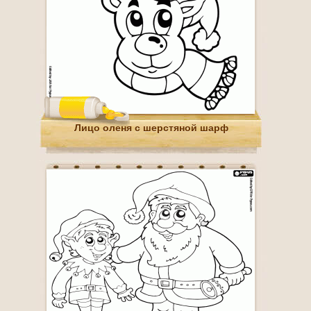
Лицо оленя с шерстяной шарф