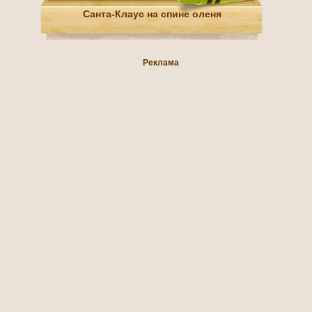
Санта-Клаус на спине оленя
Реклама