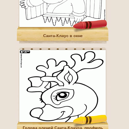
Санта-Клаус в окне
Голова оленей Санта-Клауса, профиль