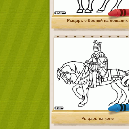
Рыцарь с броней на лошадях
Рыцарь на коне