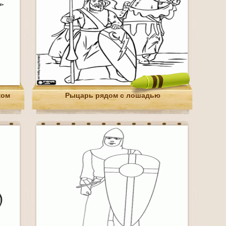
ком
Рыцарь рядом с лошадью