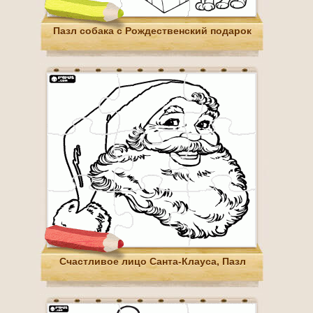
Пазл собака с Рождественский подарок
Счастливое лицо Санта-Клауса, Пазл