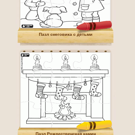
Пазл снеговика с детьми
Пазл Рождественская камин