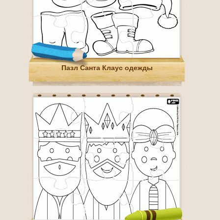
Пазл Санта Клаус одежды