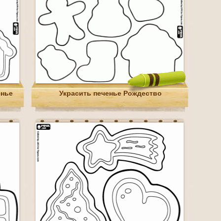
енье
Украсить печенье Рождество