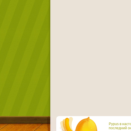
Pypus в наст
последний он