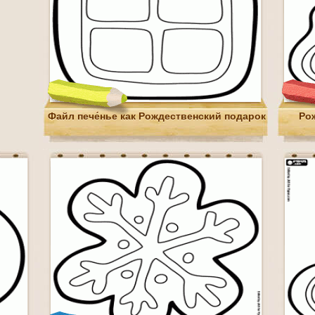
Файл пече́нье как Рождественский подарок
Ро