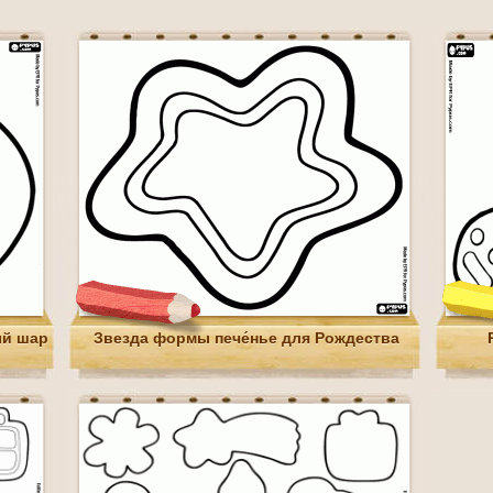
ый шар
Звезда формы пече́нье для Рождества