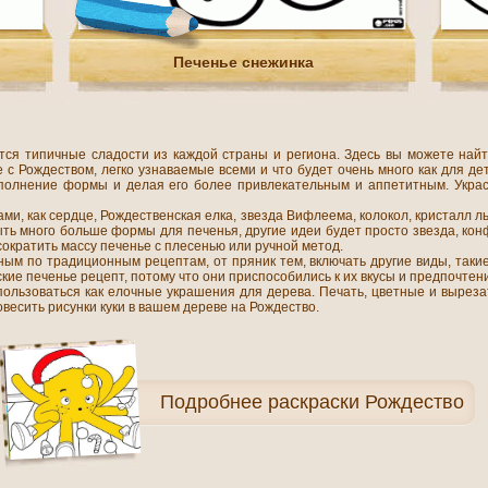
Печенье снежинка
тся типичные сладости из каждой страны и региона. Здесь вы можете найт
с Рождеством, легко узнаваемые всеми и что будет очень много как для д
ополнение формы и делая его более привлекательным и аппетитным. Украс
и, как сердце, Рождественская елка, звезда Вифлеема, колокол, кристалл льд
ть много больше формы для печенья, другие идеи будет просто звезда, кон
 сократить массу печенье с плесенью или ручной метод.
ым по традиционным рецептам, от пряник тем, включать другие виды, такие 
ие печенье рецепт, потому что они приспособились к их вкусы и предпочтен
пользоваться как елочные украшения для дерева. Печать, цветные и вырез
весить рисунки куки в вашем дереве на Рождество.
Подробнее
раскраски Рождество