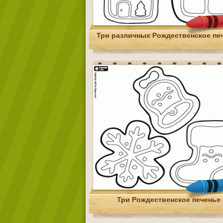
Три различных Рождественское пе
Три Рождественское печенье