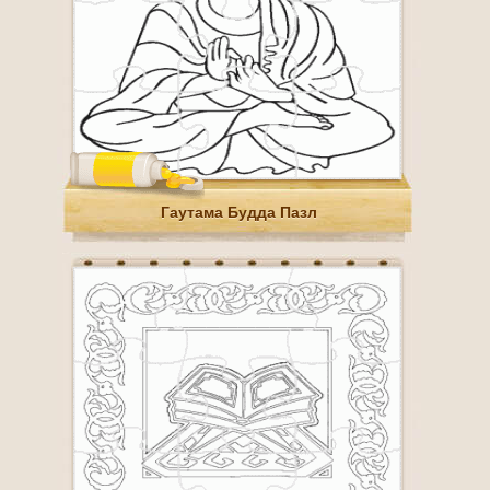
Гаутама Будда Пазл