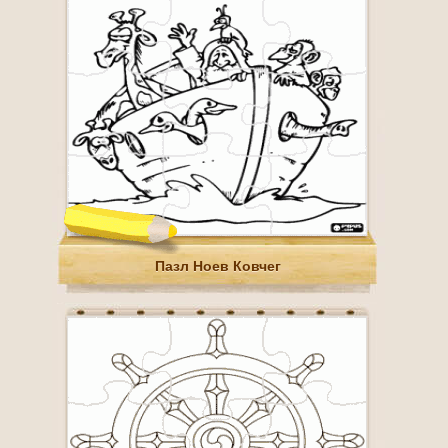
Пазл Ноев Ковчег