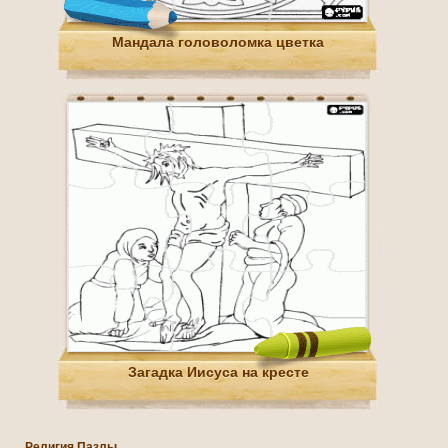
Мандала головоломка цветка
Загадка Иисуса на кресте
Религия Пазлы