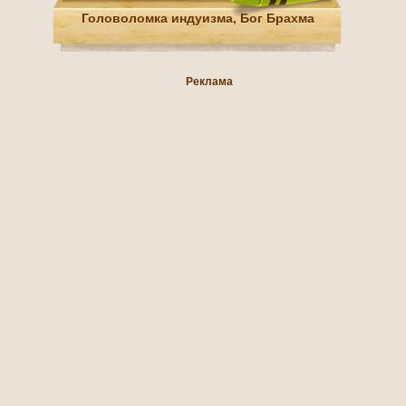
Головоломка индуизма, Бог Брахма
Реклама