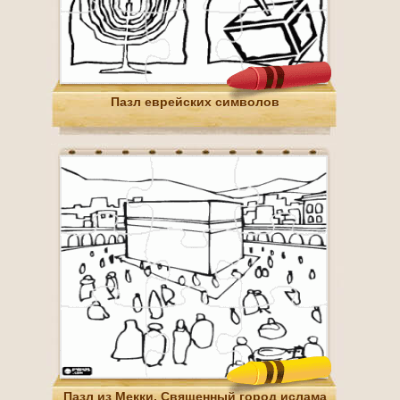
Пазл еврейских символов
Пазл из Мекки, Священный город ислама