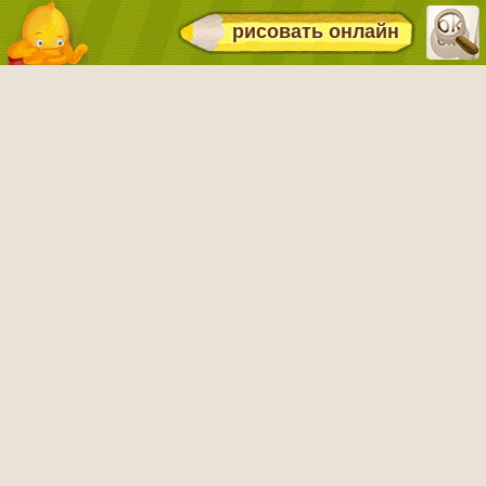
рисовать онлайн