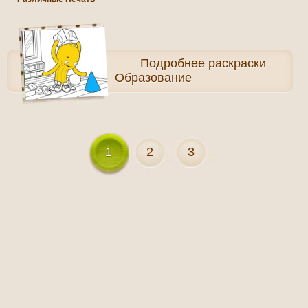
Подробнее
раскраски
Образование
1
2
3