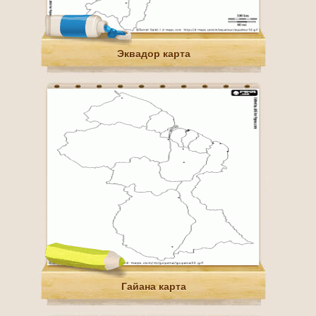
Эквадор карта
Гайана карта