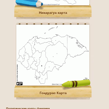
Никарагуа карта
Гондурас Карта
Политические карты Америки