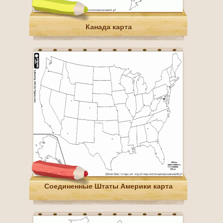
Канада карта
Соединенные Штаты Америки карта