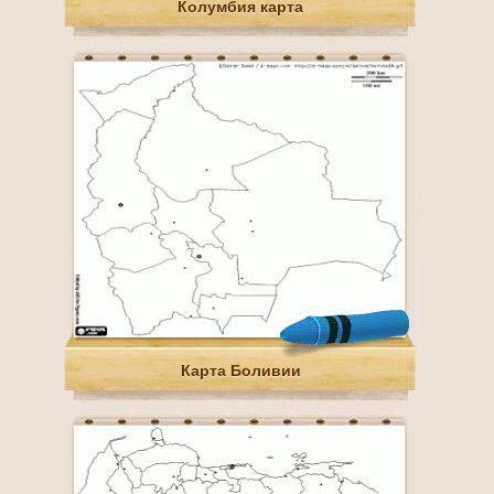
Колумбия карта
Карта Боливии