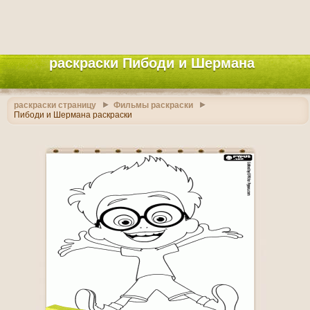
раскраски Пибоди и Шермана
раскраски страницу
Фильмы раскраски
Пибоди и Шермана раскраски