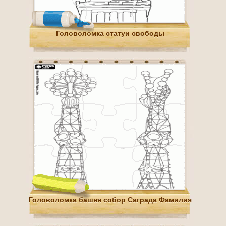
Головоломка статуи свободы
Головоломка башня собор Саграда Фамилия