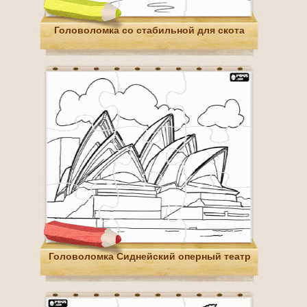
Головоломка со стабильной для скота
Головоломка Сиднейский оперный театр