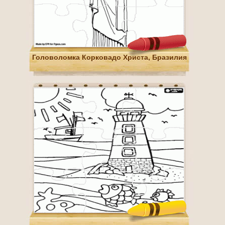
Головоломка Корковадо Христа, Бразилия