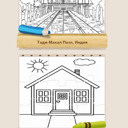
Тадж-Махал Пазл, Индия