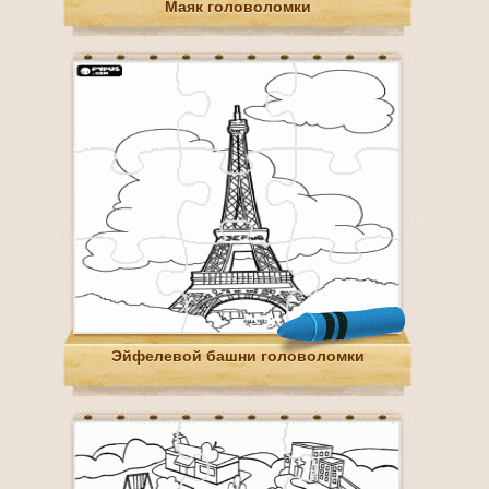
Маяк головоломки
Эйфелевой башни головоломки