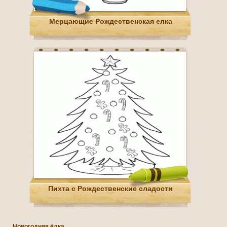
Мерцающие Рождественская елка
Пихта с Рождественские сладости
Новогодняя ёлка