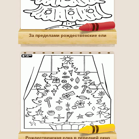
За пределами рождественские ели
Рождественская елка в передней окно