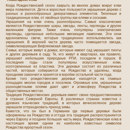
Когда Рождественский сезон закрыть во многих домах вокруг елки
мира появляются. Дети и взрослые пользуются украшения дерево с
разных и разнообразных декоративных элементов. Типичные и
традиционные елки, от хвойных группы как елями и соснами.
Украшения на елки очень разнообразны. Самые классические
являются Рождественские шары, звезды, ленты, гирлянды и другие
маленькие фигурки. Также очень популярны электрические
гирлянды, сделанные небольшие мигающие лампочки. Эти огни
вдохновлены свечи, которые традиционно использовались как
украшения. В верхней части дерева часто помещается звезда,
символизирующая Вифлеемская звезда.
Семьи, которые живут в домах, которые имеют сад украшают пихты
и других деревьев в саду. Те, кто живут в квартирах, как правило,
украшают небольшие природные РПИ, посадили в горшок. В
последние годы стали популярны искусственные елки,
изготовленные из пластика. Эти деревья состоят из различных
частей, которые собираются на Рождество и удалены, когда
праздники закончил и хранятся в коробке остальной части года.
Кроме того рождественские деревья находятся на главных
площадях многих городов и поселков. Огромные ели, украшенные
разноцветными огнями дают цвет и атмосферу Рождества в
общественных местах.
Традиция Рождественских деревьев имеет своих предшественников
в странах Северной Европы. В различных странах известна с
древних языческих традиций, в которых вечнозеленое дерево
украшали отпраздновать приход зимы.
Кажется, что он был в Германии где первые деревья были
оформлены на Рождество и оттуда эта традиция распространяется
через Европу и позднее большая часть мира. Рождественская елка в
настоящее время одним из наиболее известных символов
Рождества курортный сезон.