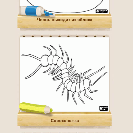
Червь выходит из яблока
Сороконожка