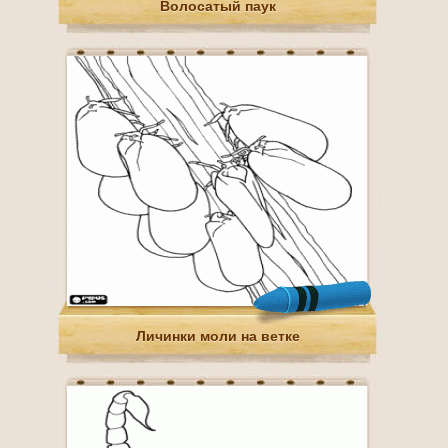
Волосатый паук
Личинки моли на ветке