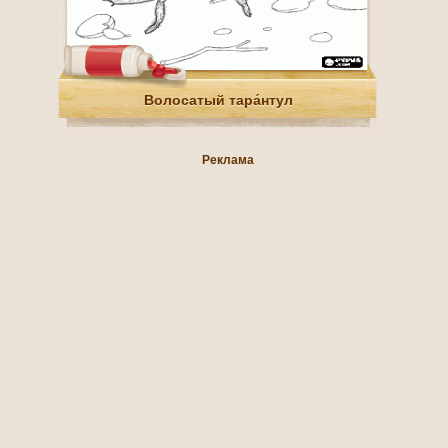
Волосатый тара́нтул
Реклама