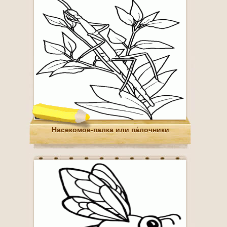
Насекомое-палка или па́лочники