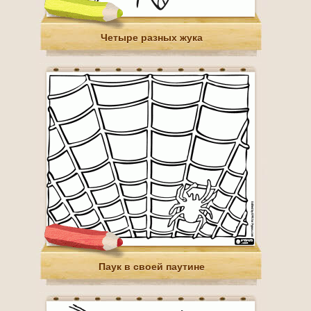
Четыре разных жука
Паук в своей паутине