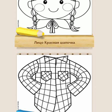
Лицо Красная шапочка