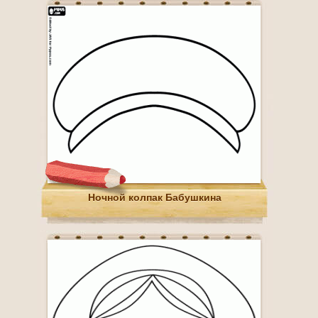
Ночной колпак Бабушкина