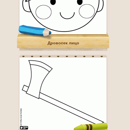
Дровосек лицо