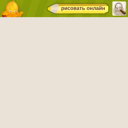
рисовать онлайн