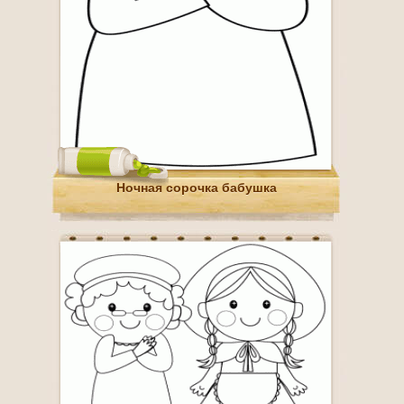
Ночная сорочка бабушка