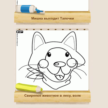
Мишка выходит Тапочки
Свирепое животное в лесу, волк