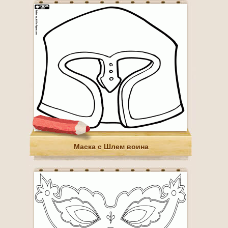
Маска с Шлем воина