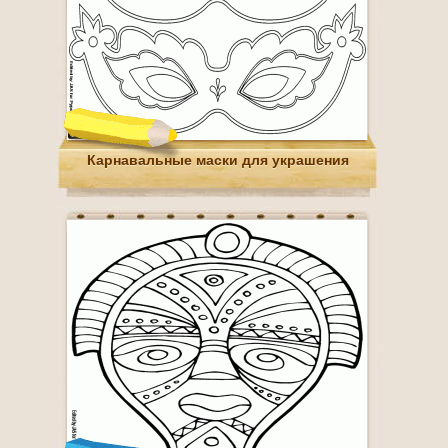
Карнавальные маски для украшения