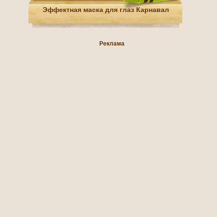
Эффектная маска для глаз Карнавал
Реклама