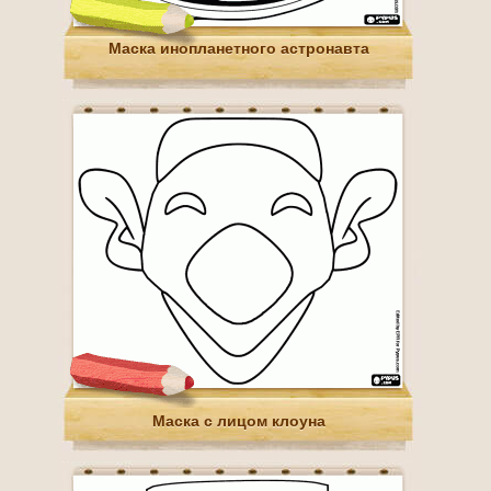
Маска инопланетного астронавта
Маска с лицом клоуна