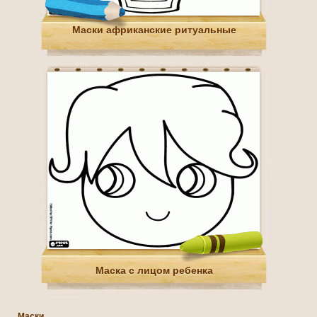
Маски африканские ритуальные
Маска с лицом ребенка
Маски