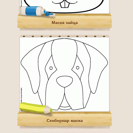
Маска зайца
Сенбернар маска