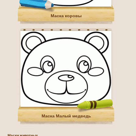
Маска коровы
Маска Малый медведь
Маски животных