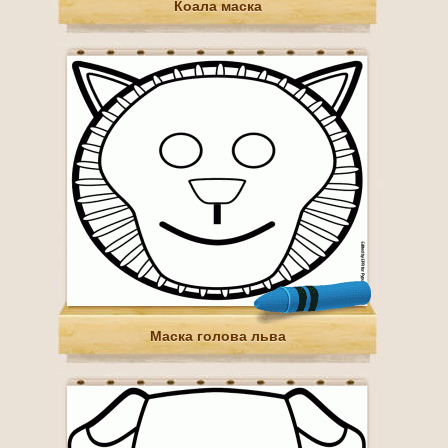
Коала маска
Маска голова льва