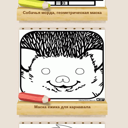
Собачья морда, геометрическая маска
Маска ежика для карнавала