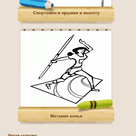
Спортсмен в прыжки в высоту
Метание копья
Лёгкая атлетика