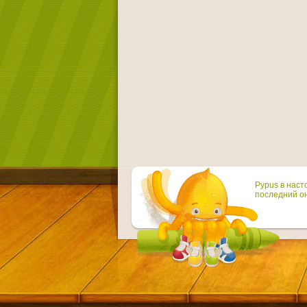
Pypus в наст
последний он