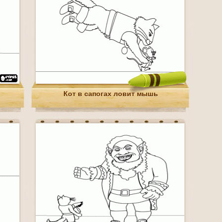
Кот в сапогах ловит мышь