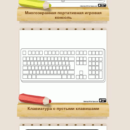
Многоэкранная портативная игровая
консоль
Клавиатура с пустыми клавишами