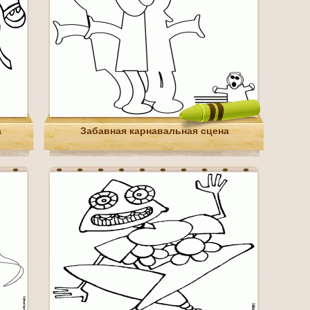
а
Забавная карнавальная сцена