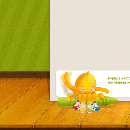
Pypus в наст
последний он