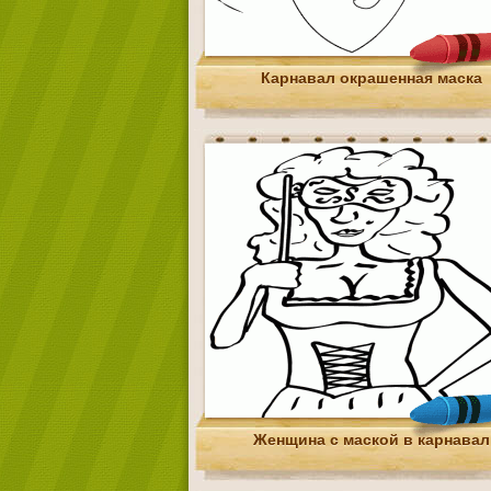
Карнавал окрашенная маска
Женщина с маской в карнавал