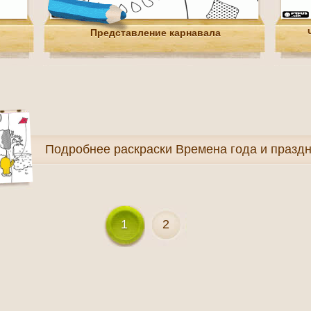
Представление карнавала
Подробнее
раскраски Времена года и празд
1
2