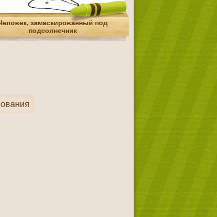
Человек, замаскированный под
подсолнечник
нования