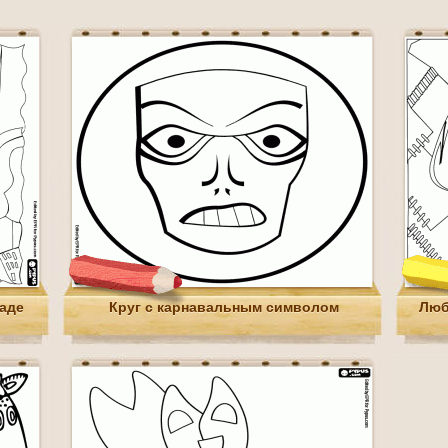
аде
Круг с карнавальным символом
Люб