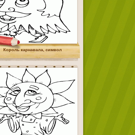
Король карнавала, символ