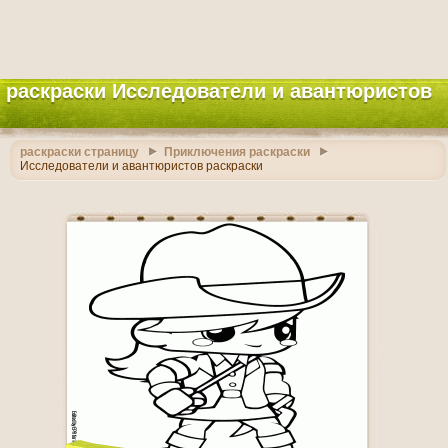
раскраски Исследователи и авантюристов
раскраски страницу
Приключения раскраски
Исследователи и авантюристов раскраски