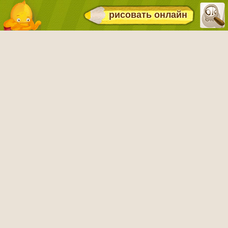
рисовать онлайн