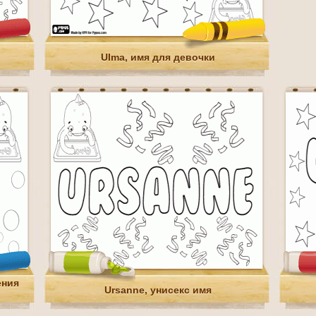
Ulma, имя для девочки
ения
Ursanne, унисекс имя