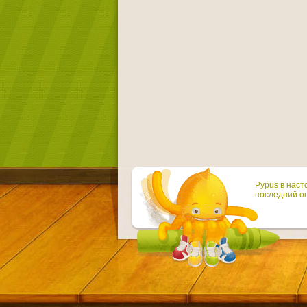
Pypus в наст
последний он