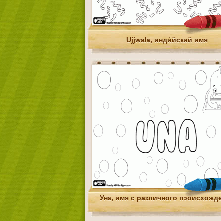
Ujjwala, инди́йский имя
Уна, имя с различного происхожд