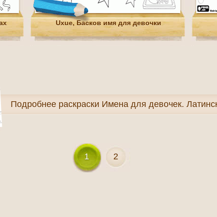
ах
Uxue, Басков имя для девочки
Подробнее
раскраски Имена для девочек. Латин
1
2