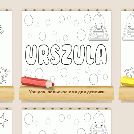
Уршула, польское имя для девочки