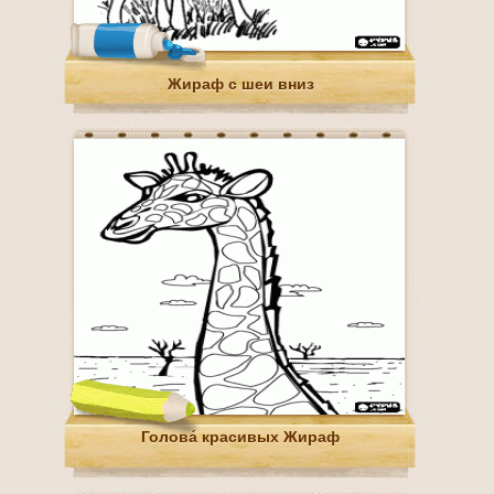
Жираф с шеи вниз
Голова́ красивых Жираф