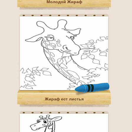
Молодой Жираф
Жираф ест листья