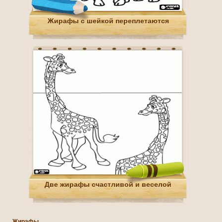
Жирафы с шейкой переплетаются
Две жирафы счастливой и веселой
Жирафы