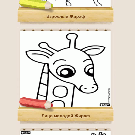
Взрослый Жираф
Лицо молодой Жираф