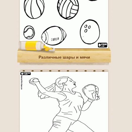
Различные шары и мячи