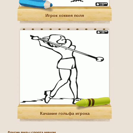
Игрок хоккея поля
Качание гольфа игрока
Другие виды спорта мячом