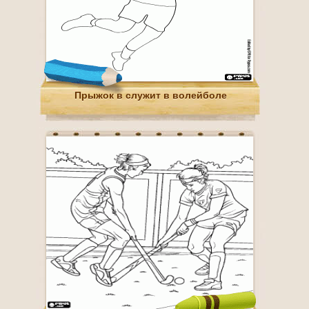
Прыжок в служит в волейболе