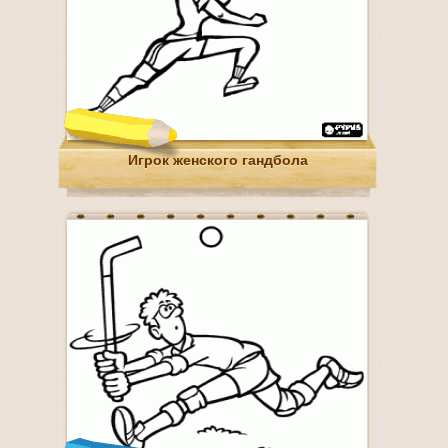
Игрок женского гандбола