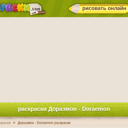
рисовать онлайн
раскраски Дораэмон - Doraemon
краски
Дораэмон - Doraemon раскраски