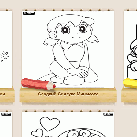
рои
Сладкий Сидзука Минамото