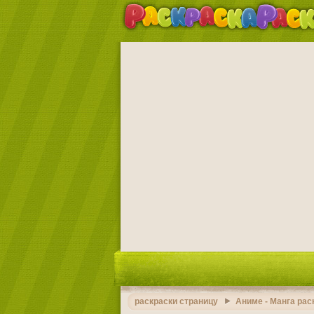
раскраски страницу
Аниме - Манга рас