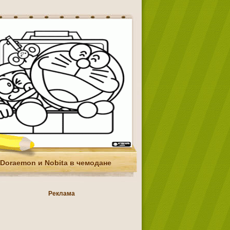
Doraemon и Nobita в чемодане
Реклама