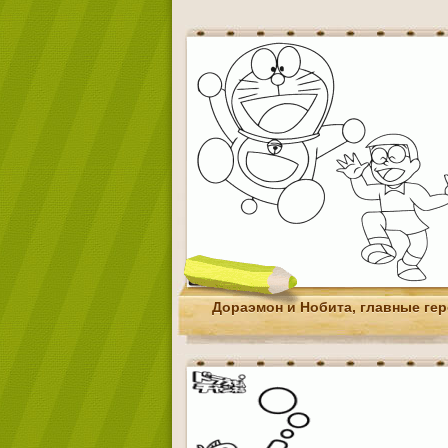
Дораэмон и Нобита, главные ге