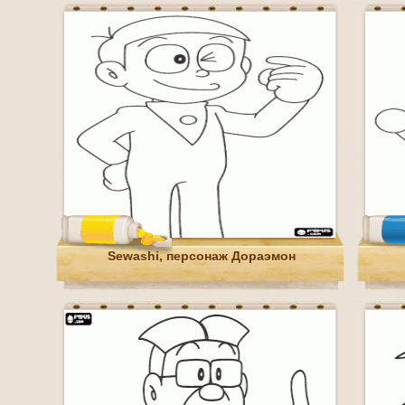
Sewashi, персонаж Дораэмон