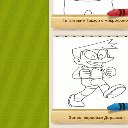
Гигантские Такэси с микрофон
Suneo, персонаж Дораэмон