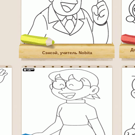
Д
Сэнсэй, учитель Nobita