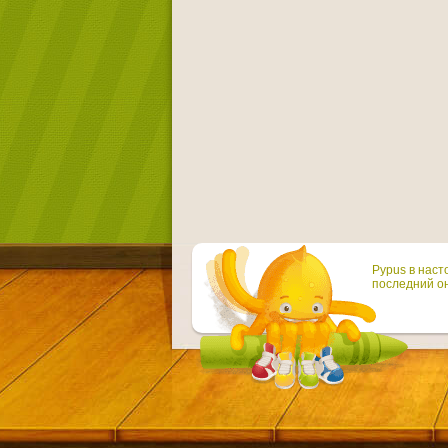
Pypus в наст
последний он