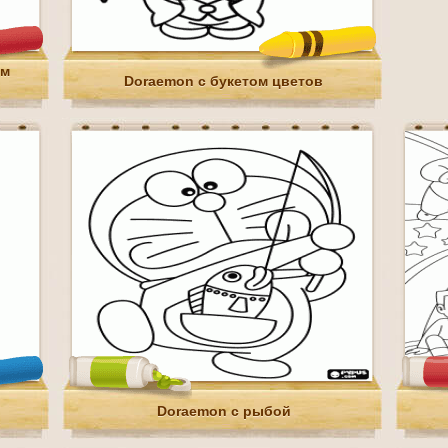
ом
Doraemon с букетом цветов
Doraemon с рыбой