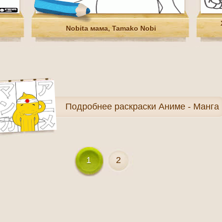
Nobita мама, Tamako Nobi
Подробнее
раскраски Аниме - Манга
1
2