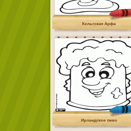
Кельтская Арфа
Ирландское пиво