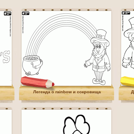
Легенда о rainbow и сокровища
Д