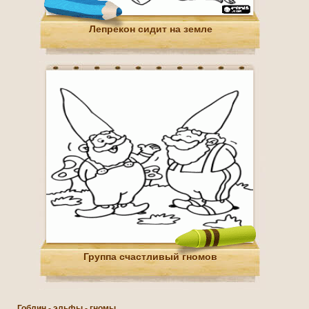
Лепрекон сидит на земле
Группа счастливый гномов
Гоблин - эльфы - гномы