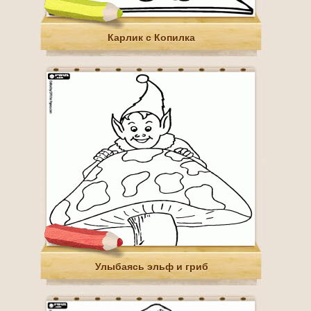
Карлик с Копилка
Улыбаясь эльф и гриб