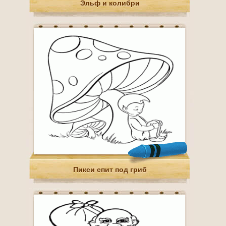
Эльф и колибри
Пикси спит под гриб