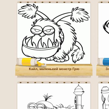
Кайл, маленький монстр Грю
З