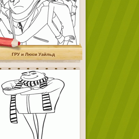
ГРУ и Люси Уайльд