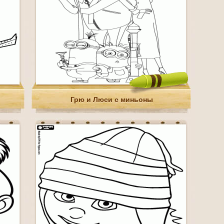
Грю и Люси с миньоны