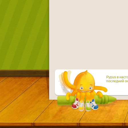
Pypus в наст
последний он