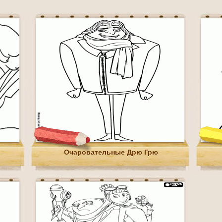
Очаровательные Дрю Грю