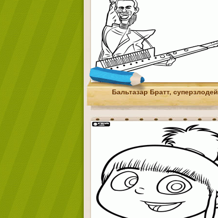
Бальтазар Братт, суперзлодей