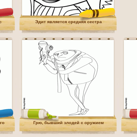
с
Эдит является средняя сестра
го
Грю, бывший злодей с оружием