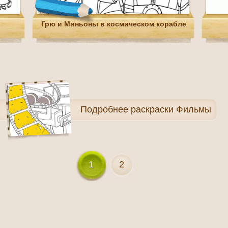
Грю и Миньоны в космическом корабле
Подробнее
раскраски Фильмы
1
2