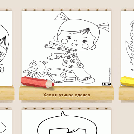
и
Хлоя и утиное одеяло