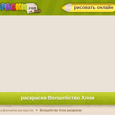
рисовать онлайн
раскраски Волшебство Хлои
ьтфильмов раскраски
Волшебство Хлои раскраски