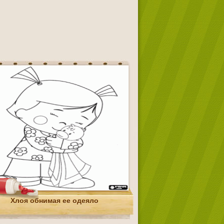
Хлоя обнимая ее одеяло