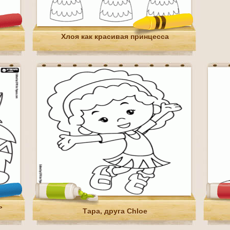
Хлоя как красивая принцесса
ь
Тара, друга Chloe