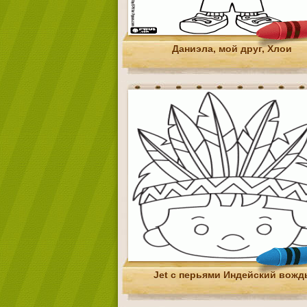
Даниэла, мой друг, Хлои
Jet с перьями Индейский вожд