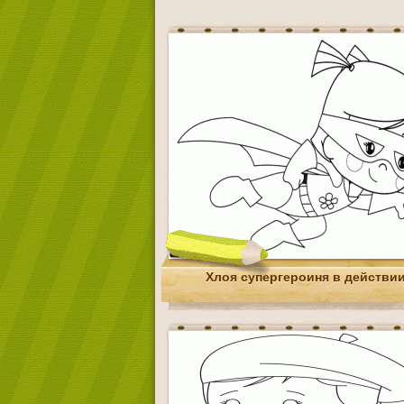
Хлоя супергероиня в действи