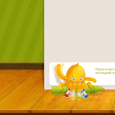
Pypus в наст
последний он