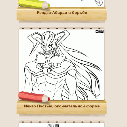
Рэндзи Абараи в борьбе
Ичиго Пустые, окончательной форме