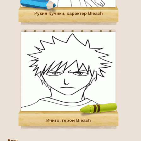
Рукия Кучики, характер Bleach
Ичиго, герой Bleach
Блич