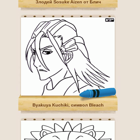
Злодей Sosuke Aizen от Блич
Byakuya Kuchiki, символ Bleach