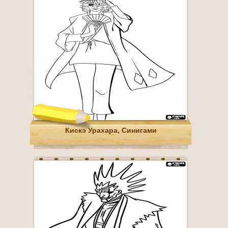
Кискэ Урахара, Синигами