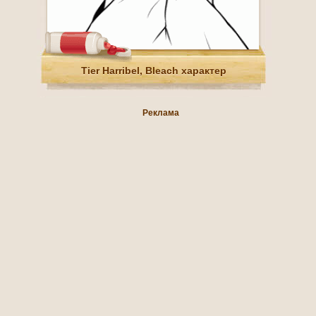
Tier Harribel, Bleach характер
Реклама