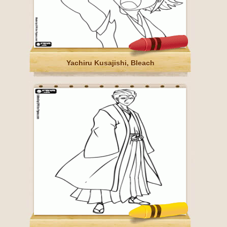
Yachiru Kusajishi, Bleach