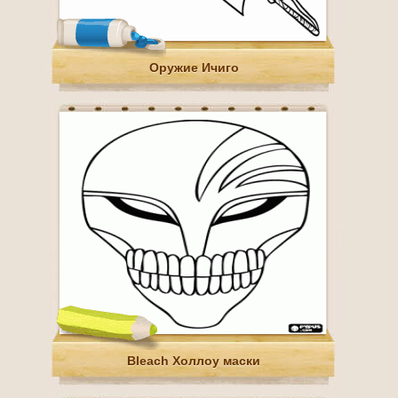
Оружие Ичиго
Bleach Холлоу маски