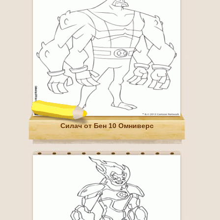
Силач от Бен 10 Омниверс