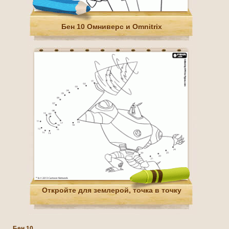
Бен 10 Омниверс и Omnitrix
Откройте для землерой, точка в точку
Бен 10