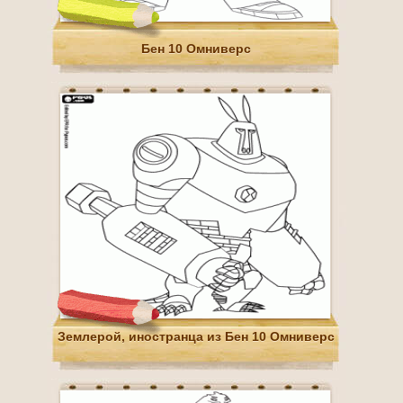
Бен 10 Омниверс
Землерой, иностранца из Бен 10 Омниверс