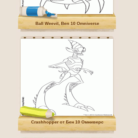
Ball Weevil, Ben 10 Omniverse
Crashhopper от Бен 10 Омниверс