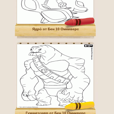
Ядро́ от Бен 10 Омниверс
Гумангозавр от Бен 10 Омниверс