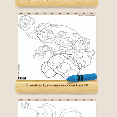
Gravattack, инопланетя́нин Ben 10