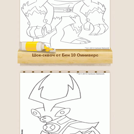
Шок-сквоч от Бен 10 Омниверс