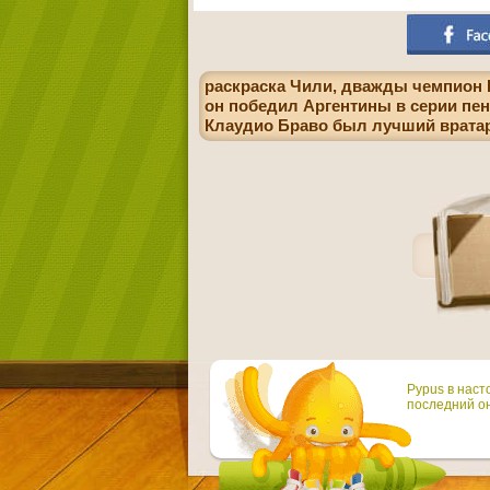
раскраска Чили, дважды чемпион К
он победил Аргентины в серии пен
Клаудио Браво был лучший врата
Pypus в наст
последний он