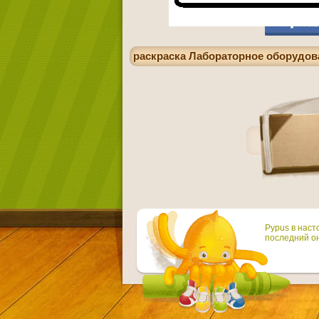
раскраска Лабораторное оборудов
Pypus в наст
последний он