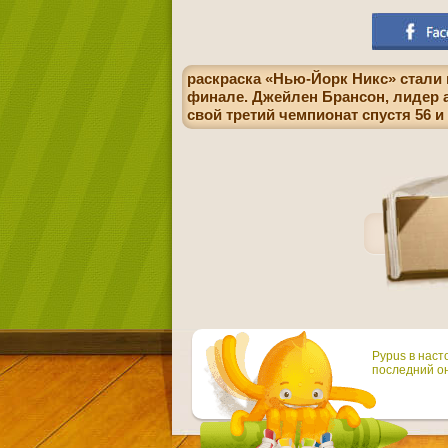
раскраска «Нью-Йорк Никс» стали 
финале. Джейлен Брансон, лидер 
свой третий чемпионат спустя 56 и 
Pypus в наст
последний он