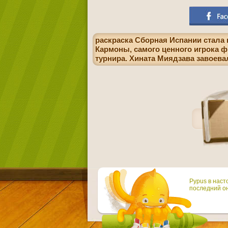
раскраска Сборная Испании стала
Кармоны, самого ценного игрока 
турнира. Хината Миядзава завоева
Pypus в наст
последний он