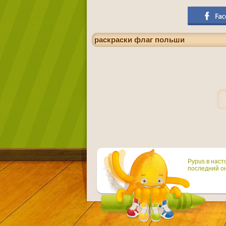
раскраски флаг польши
Pypus в наст
последний он