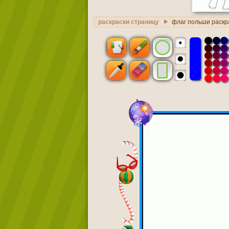
раскраски страницу
флаг польши раскр